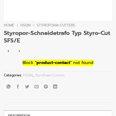
HOME
/
HSGM
/
STYROFOAM-CUTTERS
Styropor-Schneidetrafo Typ Styro-Cut
SFS/E
Block
"product-contact"
not found
Categories:
HSGM
,
Styrofoam-Cutters
DESCRIPTION