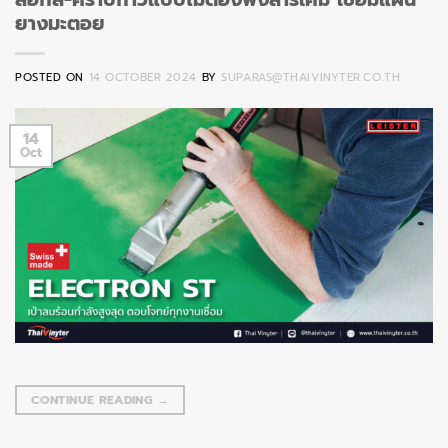
ยางมะตอย
POSTED ON
14 OCTOBER 2024
BY
SUPARAS@THAIVINYTER.CO.TH
14
Oct
CONTINUE READING
→