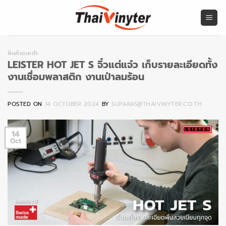
Skip
to
content
สินค้าแนะนำ
LEISTER HOT JET S จิ๋วแต่แจ๋ว เก็บรายละเอียดทั้ง
งานเชื่อมพลาสติก งานเป่าลมร้อน
POSTED ON
14 OCTOBER 2024
BY
SUPARAS@THAIVINYTER.CO.TH
14
Oct