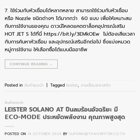
7. ใช้ร่วมกับหัวเชื่อมได้หลากหลาย สามารถใช้ร่วมกับหัวเชื่อม
หรือ Nozzle ชนิดต่างๆ ได้มากกว่า 60 แบบ เพื่อให้เหมาะสม
กับการใช้งานของคุณ ดาวน์โหลดแคตตาล็อคอุปกรณ์เสริม
HOT JET S ได้ที่นี่ https://bit.ly/3EMkOEw ไม่ต้องเสียเวลา
กับการค้นหาหัวเชื่อม และอุปกรณ์เสริมอีกต่อไป ซึ่งแบ่งหมวด
หมู่การใช้งาน ให้เลือกซื้อได้แบบมืออาชีพ
CONTINUE READING
→
Posted in
สินค้าแนะนำ
|
Tagged
leister
,
งานเชื่อมพลาสติก
สินค้าแนะนำ
LEISTER SOLANO AT ปืนลมร้อนอัจฉริยะ มี
𝗘𝗖𝗢-𝗠𝗢𝗗𝗘 ประหยัดพลังงาน คุณภาพสูงสุด
POSTED ON
14 OCTOBER 2024
BY
SUPARAS@THAIVINYTER.CO.TH