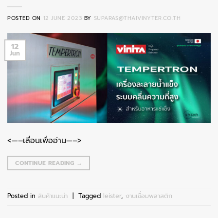
POSTED ON
12 JUNE 2023
BY
SUPARAS@THAIVINYTER.CO.TH
12
Jun
<—–เลื่อนเพื่ออ่าน—–>
CONTINUE READING
→
Posted in
สินค้าแนะนำ
|
Tagged
leister
,
งานเชื่อมพลาสติก